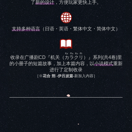
了
新的设计
，方便玩家更快上手。
支持多种语言
（日语・英语・繁体中文・简体中文）
Ka Ra Ku Ri
收录在广播剧CD『机关（
カラクリ
）』系列(共4卷)里
的小册子的短篇故事，加上本篇内容，以
小说模式
重新
进行了定制收录
［※
花合 朔 -伊吕波篇-
新加入内容］