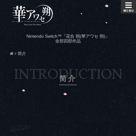
Nintendo Switch™『花合 朔(華アワセ 朔)』
全部四部作品
简介
简介