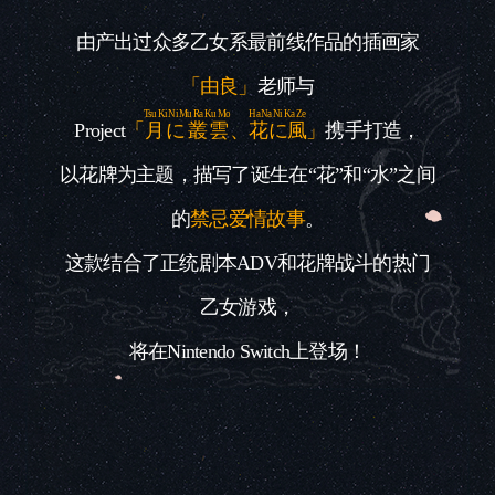
由产出过众多乙女系最前线作品的插画家
「由良」
老师与
Tsu Ki Ni Mu Ra Ku Mo
Ha Na Ni Ka Ze
Project
「
月に叢雲
、
花に風
」
携手打造，
以花牌为主题，描写了诞生在“花”和“水”之间
的
禁忌爱情故事
。
这款结合了正统剧本ADV和花牌战斗的热门
乙女游戏，
将在Nintendo Switch上登场！