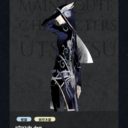
Main Route
Characters
UTSUTSU
蛟篇
姬空木篇