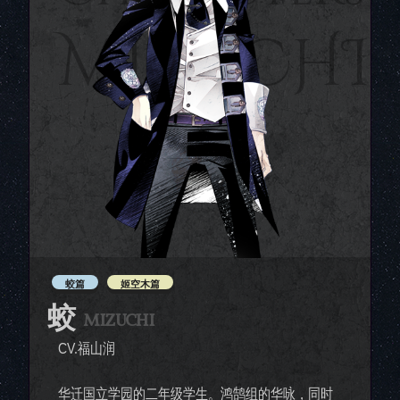
MIZUCHI
蛟篇
姬空木篇
蛟
MIZUCHI
CV.福山润
华迁国立学园的二年级学生。鸿鹄组的华咏，同时