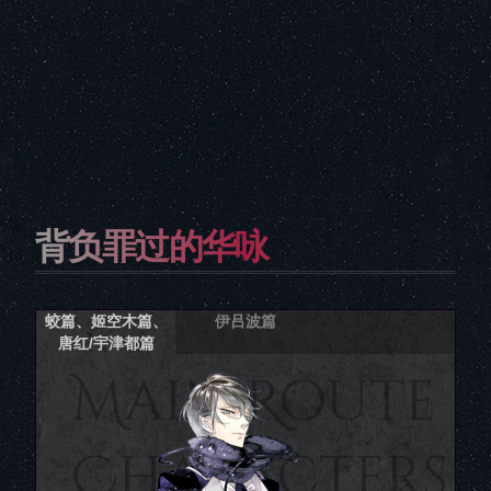
背负罪过的华咏
蛟篇、姬空木篇、
伊吕波篇
唐红/宇津都篇
Main Route
Characters