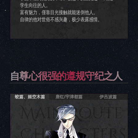
学生向往的人。
富有魅力，僅靠目光接触就能迷倒他人。
自律的他对世俗不感兴趣，极少表露感情。
自尊心很强的遵规守纪之人
蛟篇、姬空木篇
唐红/宇津都篇
伊吕波篇
Main Route
Characters