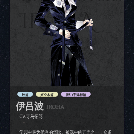
IROHA
蛟篇
姬空木篇
唐红/宇津都篇
伊吕波
IROHA
CV.寺岛拓笃
学园中最为优秀的华咏。被选中的五光之一，众多