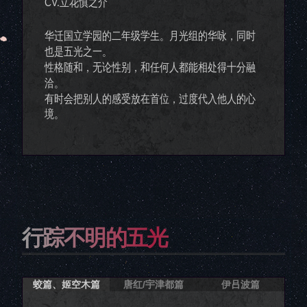
CV.立花慎之介
华迁国立学园的二年级学生。月光组的华咏，同时
也是五光之一。
性格随和，无论性别，和任何人都能相处得十分融
洽。
有时会把别人的感受放在首位，过度代入他人的心
境。
行踪不明的五光
蛟篇、姬空木篇
唐红/宇津都篇
伊吕波篇