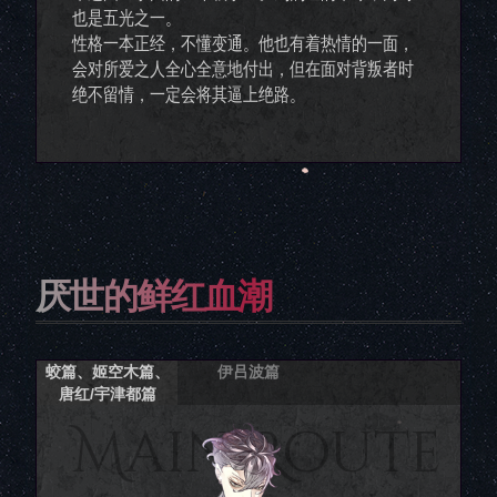
也是五光之一。
性格一本正经，不懂变通。他也有着热情的一面，
会对所爱之人全心全意地付出，但在面对背叛者时
绝不留情，一定会将其逼上绝路。
厌世的鲜红血潮
蛟篇、姬空木篇、
伊吕波篇
唐红/宇津都篇
Main Route