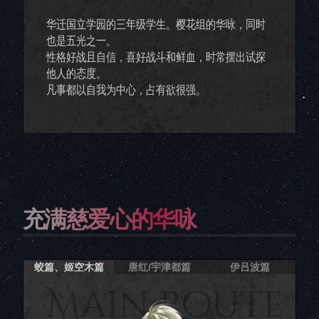
华迁国立学园的三年级学生。樱花组的华咏，同时
也是五光之一。
性格好战且自信，喜好战斗和鲜血，时常摆出试探
他人的态度。
凡事都以自我为中心，占有欲很强。
充满慈爱心的华咏
蛟篇、姬空木篇
唐红/宇津都篇
伊吕波篇
Main Route