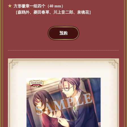
方形徽章一组四个（40 mm）
［森鸥外、菱田春草、川上音二郎、泉镜花］
预购