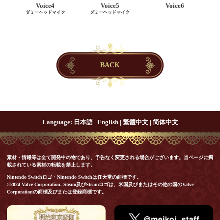
Voice4
Voice5
Voice6
ダミーヘッドマイク
ダミーヘッドマイク
BACK
Language:
日本語
|
English
|
繁體中文
|
简体中文
素材・情報等は全て開発中の物であり、予告なく変更される場合がございます。当ページに掲
載されている素材の転載を禁止します。
Nintendo Switchロゴ・Nintendo Switchは任天堂の商標です。
©2024 Valve Corporation. Steam及びSteamロゴは、米国及びまたはその他の国のValve
Corporationの商標及びまたは登録商標です。