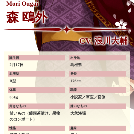
Mori Ougai
森 鴎外
CV. 浪川大輔
誕生日
出身地
2月17日
島根県
血液型
身長
B型
176cm
体重
職業
65kg
小説家／軍医／官僚
好きなもの
嫌いなもの
甘いもの（饅頭茶漬け、果物
大衆浴場
のコンポート）
性格
趣味