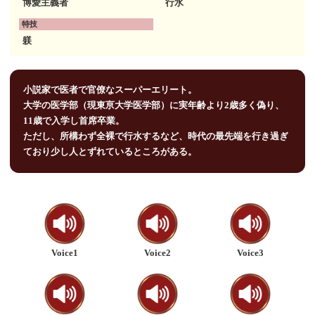
博愛主義者
行水
特技
躾
小説家で医者で官僚なスーパーエリート。
大学の医学部（現東亰大学医学部）に実年齢より2歳多く偽り、
11歳で入学し首席卒業。
ただし、所構わず全裸で行水するなど、時代の最先端を行き過ぎ
ており少し人とずれているところがある。
Voice1
Voice2
Voice3