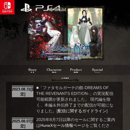
■「ファタモルガーナの館-DREAMS OF
2023.08.31[固
THE REVENANTS EDITION-」の実況配信
定]
可能範囲が更新されました。 現代編を除
く、本編＆外伝終了までの配信が可能にな
りました。[
配信に関するガイドライン
]
2025年8月7日以降のセールに関するご案内
2025.08.07[固
は
HuneXセール情報ページ
をご覧くださ
定]