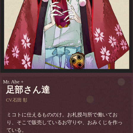
Mr. Abe +
足部さん達
CV.石田 彰
ミコトに仕えるもののけ。お札授与所で働いてお
り、そこで販売しているお守りや、おみくじを作っ
ている。