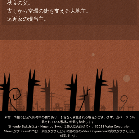
秋良の父。
古くから空環の街を支える大地主。
遠近家の現当主。
素材・情報等は全て開発中の物であり、予告なく変更される場合がございます。当ページに掲
載されている素材の転載を禁止します。
Nintendo Switchロゴ・Nintendo Switchは任天堂の商標です。©2023 Valve Corporation.
Steam及びSteamロゴは、米国及びまたはその他の国のValve Corporationの商標及びまたは登
録商標です。