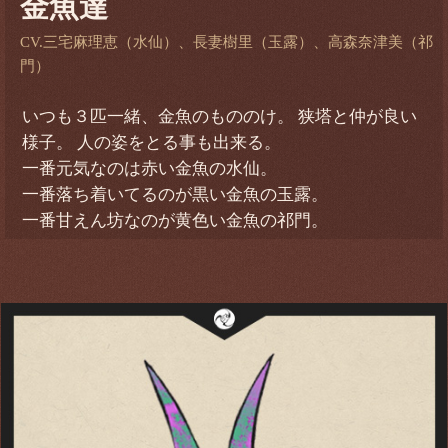
金魚達
CV.三宅麻理恵（水仙）、長妻樹里（玉露）、高森奈津美（祁
門）
いつも３匹一緒、金魚のもののけ。 狭塔と仲が良い
様子。 人の姿をとる事も出来る。
一番元気なのは赤い金魚の水仙。
一番落ち着いてるのが黒い金魚の玉露。
一番甘えん坊なのが黄色い金魚の祁門。