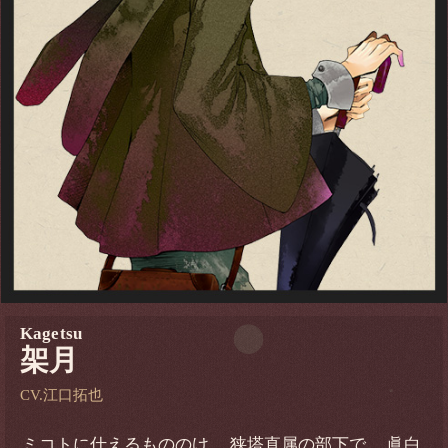
Kagetsu
架月
CV.江口拓也
ミコトに仕えるもののけ。 狭塔直属の部下で、 眞白