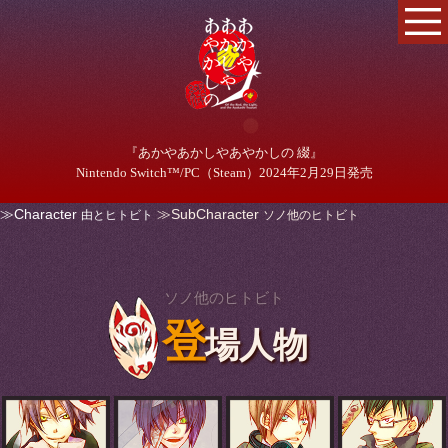
『あかやあかしやあやかしの 綴』
Nintendo Switch™/PC（Steam）2024年2月29日発売
≫Character
≫SubCharacter
由とヒトビト
ソノ他のヒトビト
ソノ他のヒトビト
登
場人物