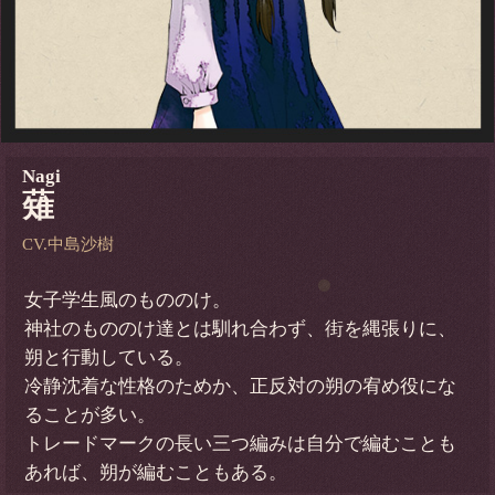
Nagi
薙
CV.中島沙樹
女子学生風のもののけ。
神社のもののけ達とは馴れ合わず、街を縄張りに、
朔と行動している。
冷静沈着な性格のためか、正反対の朔の宥め役にな
ることが多い。
トレードマークの長い三つ編みは自分で編むことも
あれば、朔が編むこともある。